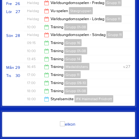
19:30
Heldag
Världsungdomsspelen - Fredag
Grupp 11
Fre
26
20:00
Heldag
Vu-spelen
Stavgruppen
Lör
27
Heldag
Världsungdomsspelen - Lördag
Grupp 11
10:00
Träning
Grupp 01-08
Heldag
Världsungdomsspelen - Söndag
Grupp 11
Sön
28
12:00
09:15
Träning
Grupp 16
10:00
Träning
Grupp 01-08
10:30
13:45
Träning
Grupp 14
12:00
16:45
Träning
Medeldistans
v.27
Mån
29
15:00
17:00
Träning
Grupp 11
Tis
30
17:45
17:00
Träning
Grupp 09-10
19:00
18:00
Träning
Grupp 01-08
19:00
18:00
Styrelsemöte
IFK Halmstad Friidrott
20:00
20:30