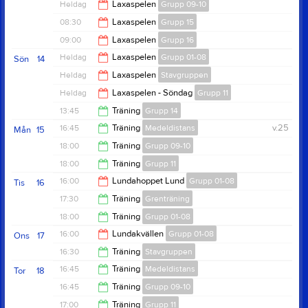
Heldag
Laxaspelen
Grupp 09-10
08:30
Laxaspelen
Grupp 15
09:00
Laxaspelen
Grupp 16
13:30
Heldag
Laxaspelen
Grupp 01-08
Sön
14
13:00
Heldag
Laxaspelen
Stavgruppen
Heldag
Laxaspelen - Söndag
Grupp 11
13:45
Träning
Grupp 14
16:45
Träning
Medeldistans
v.25
Mån
15
15:00
18:00
Träning
Grupp 09-10
18:15
18:00
Träning
Grupp 11
19:45
16:00
Lundahoppet Lund
Grupp 01-08
Tis
16
19:45
17:30
Träning
Grenträning
20:00
18:00
Träning
Grupp 01-08
19:15
16:00
Lundakvällen
Grupp 01-08
Ons
17
20:00
16:30
Träning
Stavgruppen
21:00
16:45
Träning
Medeldistans
Tor
18
18:00
16:45
Träning
Grupp 09-10
18:00
17:00
Träning
Grupp 11