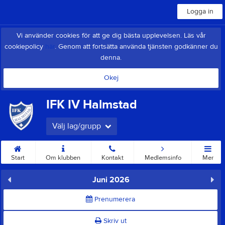
Logga in
Vi använder cookies för att ge dig bästa upplevelsen. Läs vår
cookiepolicy
här
. Genom att fortsätta använda tjänsten godkänner du
denna.
Okej
IFK IV Halmstad
Välj lag/grupp
Start
Om klubben
Kontakt
Medlemsinfo
Mer
Juni 2026
Prenumerera
Skriv ut