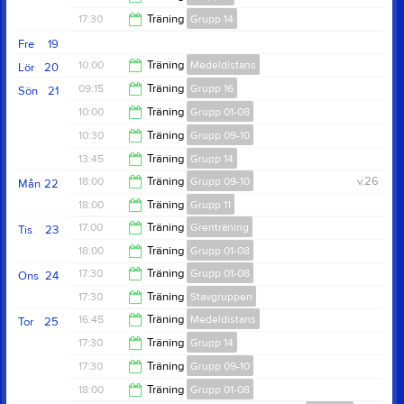
18:45
17:30
Träning
Grupp 14
18:30
Fre
19
18:30
10:00
Träning
Medeldistans
Lör
20
09:15
Träning
Grupp 16
Sön
21
11:30
10:00
Träning
Grupp 01-08
10:30
10:30
Träning
Grupp 09-10
12:00
13:45
Träning
Grupp 14
12:15
18:00
Träning
Grupp 09-10
v.26
Mån
22
15:00
18:00
Träning
Grupp 11
19:45
17:00
Träning
Grenträning
Tis
23
19:45
18:00
Träning
Grupp 01-08
18:45
17:30
Träning
Grupp 01-08
Ons
24
20:00
17:30
Träning
Stavgruppen
19:30
16:45
Träning
Medeldistans
Tor
25
19:30
17:30
Träning
Grupp 14
18:00
17:30
Träning
Grupp 09-10
18:30
18:00
Träning
Grupp 01-08