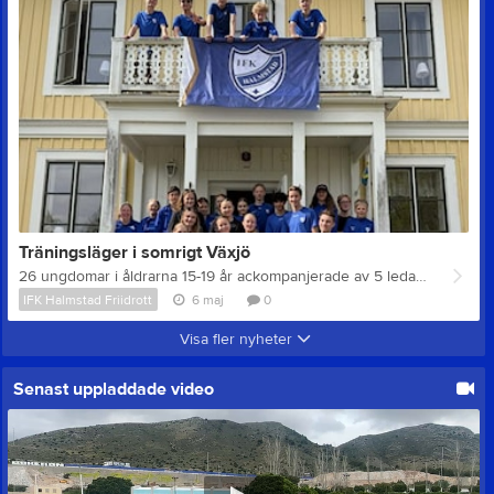
Träningsläger i somrigt Växjö
26 ungdomar i åldrarna 15-19 år ackompanjerade av 5 ledare tillbringade en fantastisk helg ihop i Växjö den gångna helgen! Fyra bra träningspass genomfördes på Värendsvallen och i Telenor Arena där det utmanande sprintuthållighetspasset stack ut lite extra. Otroligt bra kämpat i värmen i "Växjöbunkern"! Boendet på vandrarhemmet i Evedal vid Helgasjön blev en väldigt mysig bas och bjöd på uppskattade aktiviteter såsom kanotpaddling i kvällssolen, äventyrsgolf och inte minst bad och hopp från hopptorn. Skönt häng på trädäcken blev det också liksom diverse lekar och utmaningar såsom det vid läger tradionsenliga utmaningen Mästarnas mästare. Vi ledare är tacksamma över att få hänga med detta gäng som går "all in" på alla aktiviteter och är rakt igenom trevliga allihop! (Vilket tom påtalades av ett pensionärspar i restuarangen när vi stövlade in 30 pers.) Medföljande ledare Alexander, Sandor, Hampus och Jenny x 2 Några röster från utvärderingen: "Jag tycker att lägret har varit riktigt roligt, det finns inte mycket mer att säga om det mer än att jag hade gärna velat ha fler sådana här evenemang för man kommer ju närmare folk liksom och allt är bara roligt.” ”Jag tycker att lägret var jätteroligt och lärorikt. Jag har lärt mig nya grenapecifika övningar för t.ex längden och höjden vilket är jätteroligt samt nya sätt att stretcha på och dynamisk stretch." ”Jag tyckte att det var en väldigt rolig upplevelse. Det var lätt att hänga med, och stämningen gjorde det ännu trevligare och nästan allt var roligt. Jag ser verkligen fram emot nästa gång.” "Jag gynnades mycket av träning och vi fick lagom mycket fritid till att hänga med varandra." ”Jag tycker att detta lägret har varit väldigt bra och roligt. Alla träningspassen har varit väldigt bra planerade och uppstyrda." "Jag vill hellre vara här än i Spanien, det var så mysigt att bo i vandrarhemmet och på campingen. Det var jättemysigt!" ”Lägret har varit fantastiskt och jag känner verkligen att vi har haft en rolig helg tillsammans. Det jag tyckte var bra var att vi började med en lära känna lek vilket verkligen skapade en gemenskap i starten. Maten var också alldeles utmärkt och att ni planerade flera aktiviteter gjorde att vi alltid hade något roligt att göra."
IFK Halmstad Friidrott
6 maj
0
Visa fler nyheter
Senast uppladdade video