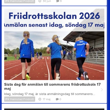
IFK Halmstad Friidrott
30 jun
9
Sista dag för anmälan till sommarens friidrottsskola 17
maj
Idag, söndag 17 maj, är sista anmälningsdag till sommarens friidrottsskola. Mer information och länk till anmälan: Friidrottsskolan
IFK Halmstad Friidrott
17 maj
0