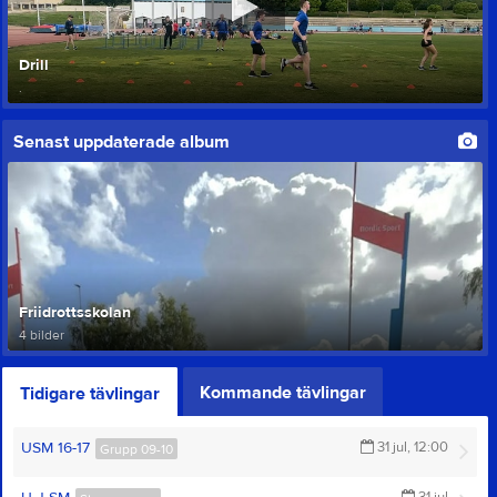
Drill
.
Senast uppdaterade album
Friidrottsskolan
4 bilder
Kommande tävlingar
Tidigare tävlingar
USM 16-17
31 jul, 12:00
Grupp 09-10