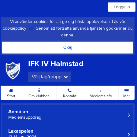
Logga in
Vi använder cookies för att ge dig bästa upplevelsen. Läs vår
cookiepolicy
här
. Genom att fortsätta använda tjänsten godkänner du
denna.
Okej
IFK IV Halmstad
Välj lag/grupp
Start
Om klubben
Kontakt
Medlemsinfo
Mer
Anmälan
Medlemsuppdrag
Laxaspelen
13-14 juni 2026