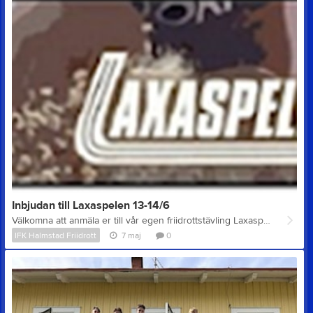
Inbjudan till Laxaspelen 13-14/6
Välkomna att anmäla er till vår egen friidrottstävling Laxaspelen! Vi ser gärna att så många som möjligt från IFK Halmstad anmäler sig (tävlingsavgiften för IFK:are betalar klubben). Mer information, inbjudan och länk till anmälan finns på Laxaspelens hemsida. Mångkampsmedalj i åldersklasser upp t.o.m 11 år om man genomför mer än en gren. Glöm inte heller att anmäla er till att vara funktionär under Laxaspelen, vi lovar, det är kul att vara med och hjälpa till! Frågor besvaras via laxaspelen@ifkhalmstad.se Välkomna att anmäla tävlande och funktionärer! //Laxaspelsgruppen
IFK Halmstad Friidrott
7 maj
0