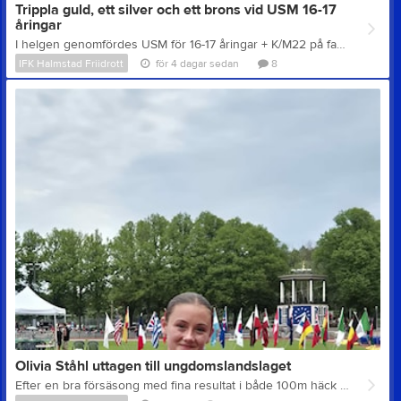
Trippla guld, ett silver och ett brons vid USM 16-17
åringar
I helgen genomfördes USM för 16-17 åringar + K/M22 på fantastiska Sollentunavallen. De blå banorna tyckes nästan självlysande i solen och bortsett från lite oberäkneliga och för vissa grenar utmanande vindar var förutsättningarna denna helg de absolut bästa! Och vilken helg det blev för IFK Halmstad! Våra 7 deltagare gjorde totalt 10 grenstarter som resulterade i 5 ädla medaljer och 5 fina personbästa! 3 glimrande guldmedaljer -Oliva Ståhl (F16), hade en fantastisk helg och kammade i överlägsen stil hem guldet i både 100m (12,23 sek, PB), 100 m häck (13,49 sek, PB) och längdhopp (6.02)! Godkänd vind i samtliga grenar. Olivia imponerade med att hålla fokus hela helgen från fredag förmiddag till söndag eftermiddag. I fredagens 100 m-final var utgången mest oviss och spänningen som högst. Segern blev dock tydlig och vinsten var det första SM-guldet på sprint utan häckar. På lördagen genomfördes favoritgrenen 100 m häck där Oliva varit överlägsen under säsongen. En varning i starten vid försöken skapade viss nerv inför finalen, som dock togs hem med en överlägsenhet på nära 1 sekund! Spänningen var desto mindre i söndagens längdfinal där vinnarhoppet sattes redan i första omgången och Olivia därmed punkterade tävlingen där tvåan kom att hoppa 37 cm kortare! 1 ädelt silver – Telma Tagesson (F16) tog på lördagskvällen sig stabilt och enkelt till 800 meters-final på söndagen där hon tillsammans med två andra tjejer bar favoritskapet. Telma genomförde ett mycket väldisponerat lopp i vinden och fick efter en sprintduell på upploppet ta emot ett välförtjänt silver. Tid 2:16,68 1 efterlängtat brons – Alve Weber (P16) fick efter två tidigare fjärdeplatser äntligen rättmätigt stiga upp på prispallen efter en riktigt fin och spännande stavtävling! Resultatet var en putsning på personbästat till 396 cm. För vidare höjder krävs nu nya styvare stavar för Alve! I samma stavtävling deltog Anton Söderberg (P16) som även han hoppade övertygande och målmedvetet och tog höjden 388 cm, vilket var en rejäl höjning av personbästa med 9 cm och en femteplats (samma höjd som fyran). Även Olof Håkansson (P17) hade prickat formen, gjorde en riktigt bra inledning av loppet och åkte hem med ett putsat PB på 100 m till tiden 11,56 sek. Tiden hade räckt till semifinal som dock inte blev av pga strykningar. Kevin Reisa (P16) gav sig för första gången på SM i kast med grenen 400 m häck. Kevin gjorde i finalen en satsning och ett snyggt lopp, helt enligt plan. Tyvärr räckte inte orken hela vägen, men loppet lovar gott inför framtiden. Joel Persson (P17) gick in med goda vibbar från tidigare tävling på vallen. Joel gjorde med resultatet 181 cm även denna gång en bra tävling, inte långt från personbästat på 185 cm och åker hem taggad inför avslutningen av säsongen. Tack alla ni som var på plats för att heja, stödja och coacha dessa aktiva!
IFK Halmstad Friidrott
för 4 dagar sedan
8
Olivia Ståhl uttagen till ungdomslandslaget
Efter en bra försäsong med fina resultat i både 100m häck och längdhopp så var det i helgen dags för Världsungdomsspelen som är en observationstävling inför U18EM. Tävlingen blev väldigt lyckad och kvalgränsen till mästerskapet klarades i både 100m häck och längdhopp, efter tävlingen kom beskedet att Olivia är uttagen i båda grenarna till sommarens mästerskap. Tyvärr krockar grenarna på tävlingen och valet föll därför på 100m häck. U18EM genomförs 16-19 juli i Italienska Rieti som ligger några mil nordost om Rom. Tävlingen sänds på SVTplay. Föreningen gratulerar till uttagningen och önskar stort lycka till.