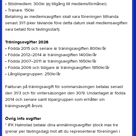
• Stödmedlem: 300kr (ej tillgång till medlemsförmåner)
• Tränare: 150kr
Betalning av medlemsavgiften skall vara föreningen tillhanda
senast 31/1 (sker tävlande före detta datum skall medlemsavgiften
vara betald före tävlingsstart).
Träningsavgifter 2026
• Födda 2015 och senare är träningsavgiften 800kr/år
• Födda 2012–2014 är träningsavgiften 1400kr/år
• Födda 2007–2011 är träningsavgiften 1650kr/år
• Födda 2006 och tidigare är träningsavgiften 1850kr/år
• Långlöpargruppen: 250kr/år
Fakturan på träningsavgift för sommarsäsongen betalas senast
den 31/3 och för vintersäsongen den 30/9. Undantaget är födda
2014 och senare samt löpargruppen som erhåller sin
träningsavgift årsvis.
Övrig info avgifter
* IFK Halmstad betalar dina anmälningsavgifter (dock max tre
grenar per tävlingsdag) mot att du representerar föreningen i