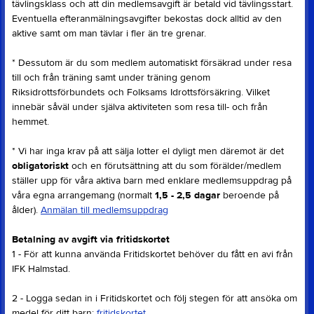
tävlingsklass och att din medlemsavgift är betald vid tävlingsstart.
Eventuella efteranmälningsavgifter bekostas dock alltid av den
aktive samt om man tävlar i fler än tre grenar.
* Dessutom är du som medlem automatiskt försäkrad under resa
till och från träning samt under träning genom
Riksidrottsförbundets och Folksams Idrottsförsäkring. Vilket
innebär såväl under själva aktiviteten som resa till- och från
hemmet.
* Vi har inga krav på att sälja lotter el dyligt men däremot är det
obligatoriskt
och en förutsättning att du som förälder/medlem
ställer upp för våra aktiva barn med enklare medlemsuppdrag på
våra egna arrangemang (normalt
1,5 - 2,5 dagar
beroende på
ålder).
Anmälan till medlemsuppdrag
Betalning av avgift via fritidskortet
1 - För att kunna använda Fritidskortet behöver du fått en avi från
IFK Halmstad.
2 - Logga sedan in i Fritidskortet och följ stegen för att ansöka om
medel för ditt barn:
fritidskortet