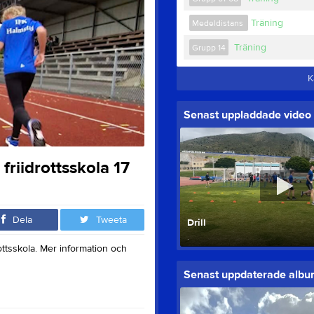
Träning
Medeldistans
Träning
Grupp 14
K
Senast uppladdade video
friidrottsskola 17
Dela
Tweeta
Drill
.
ottsskola. Mer information och
Senast uppdaterade alb