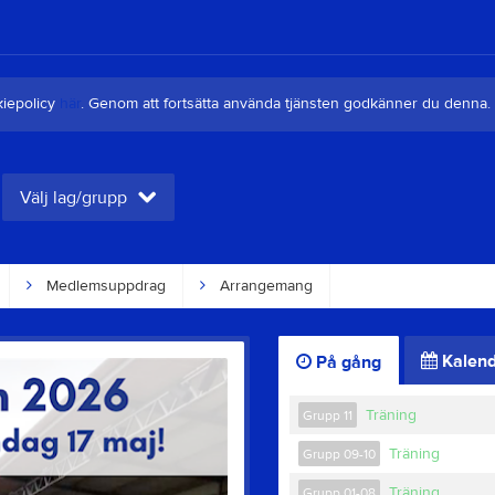
kiepolicy
här
. Genom att fortsätta använda tjänsten godkänner du denna.
Välj lag/grupp
Medlemsuppdrag
Arrangemang
Kalend
På gång
Träning
Grupp 11
Träning
Grupp 09-10
Träning
Grupp 01-08