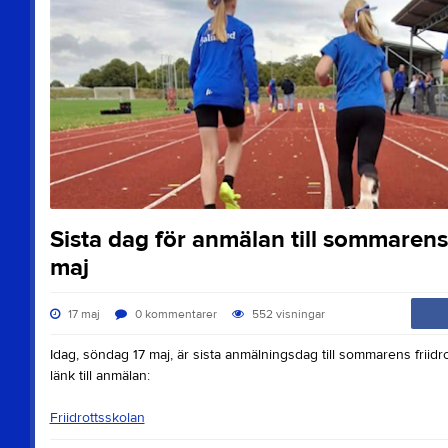
Sista dag för anmälan till sommarens 
maj
17 maj
0
kommentarer
552
visningar
Idag, söndag 17 maj, är sista anmälningsdag till sommarens friidr
länk till anmälan:
Friidrottsskolan