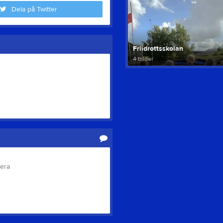
Dela på Twitter
Friidrottsskolan
4 bilder
tera