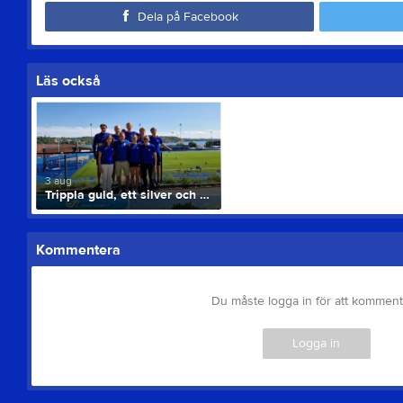
Dela på Facebook
Läs också
3 aug
Trippla guld, ett silver och ett brons vid USM 16-17 åringar
Kommentera
Du måste logga in för att kommen
Logga in