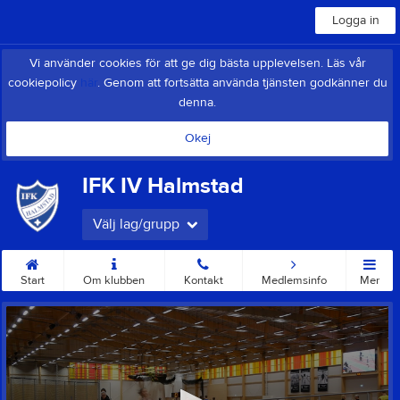
Logga in
Vi använder cookies för att ge dig bästa upplevelsen. Läs vår
cookiepolicy
här
. Genom att fortsätta använda tjänsten godkänner du
denna.
Okej
IFK IV Halmstad
Välj lag/grupp
Start
Om klubben
Kontakt
Medlemsinfo
Mer