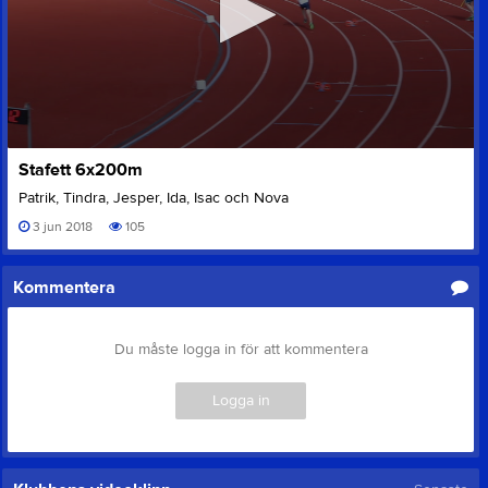
0
Stafett 6x200m
seconds
of
Patrik, Tindra, Jesper, Ida, Isac och Nova
0
seconds
3 jun 2018
105
Kommentera
Du måste logga in för att kommentera
Logga in