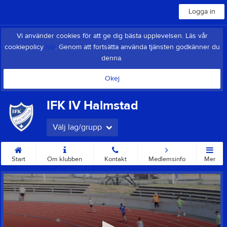
Logga in
Vi använder cookies för att ge dig bästa upplevelsen. Läs vår
cookiepolicy
här
. Genom att fortsätta använda tjänsten godkänner du
denna.
Okej
IFK IV Halmstad
Välj lag/grupp
Start
Om klubben
Kontakt
Medlemsinfo
Mer